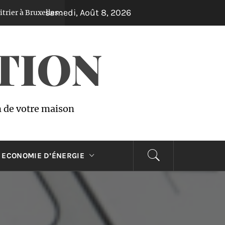
samedi, Août 8, 2026
xelles : réparations rapides à prix abordables !
C
Il y a 3 ans
TION
n de votre maison
ECONOMIE D’ÉNERGIE