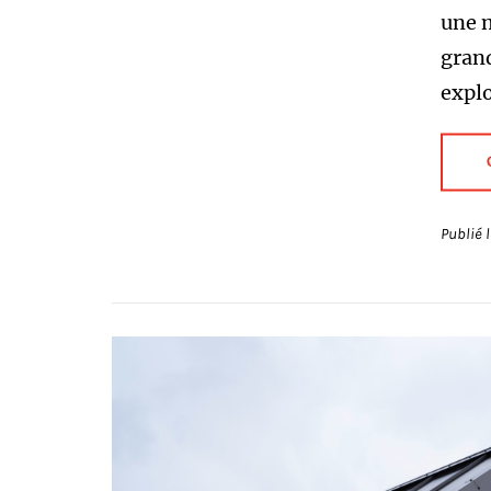
une m
grand
explo
Publié 