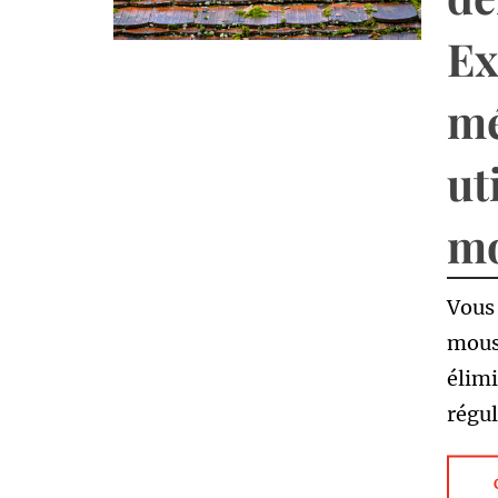
Ex
mé
ut
m
Vous 
mouss
élimi
régul