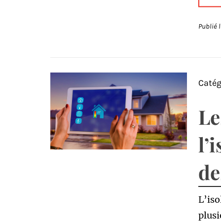
Publié 
Catég
Le
l’
de
L’iso
plusi