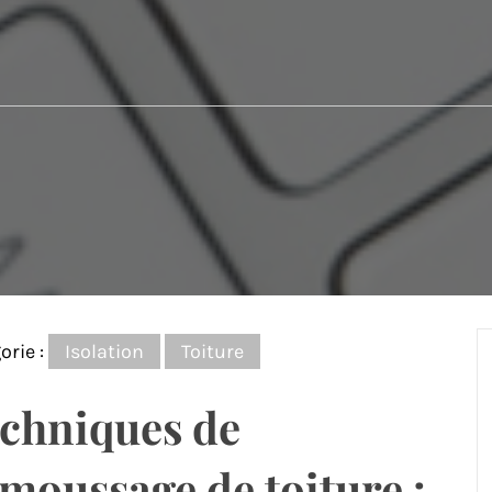
orie :
Isolation
Toiture
chniques de
moussage de toiture :