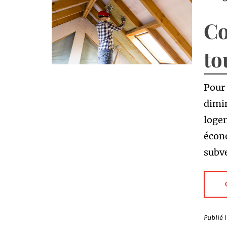
Co
to
Pour 
dimi
logem
écono
subve
Publié 