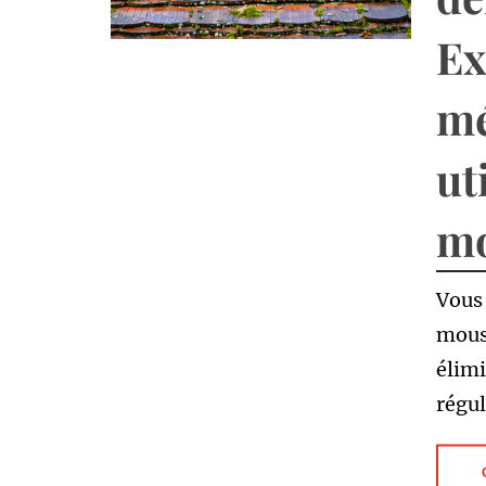
Ex
mé
ut
m
Vous 
mouss
élimi
régul