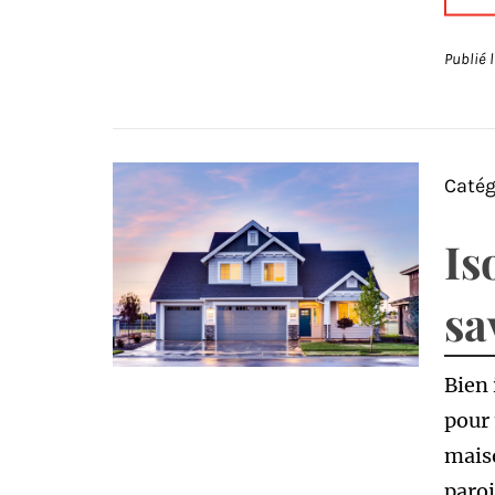
Publié 
Catég
Is
sa
Bien 
pour 
maiso
paroi