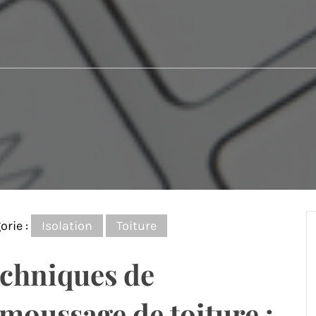
orie :
Isolation
Toiture
chniques de
moussage de toiture :