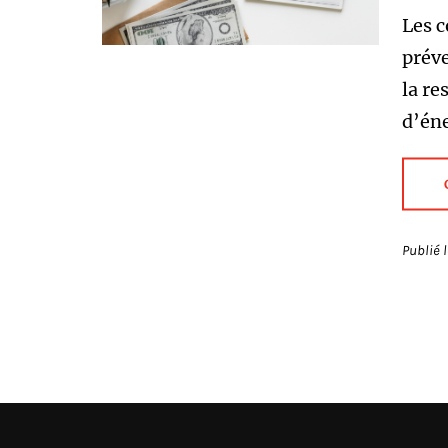
Les c
préve
la re
d’éne
Publié 