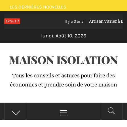
Passer
LES DERNIÈRES NOUVELLES
au
Exclusif
Artisan vitrier à Bruxel
contenu
Il y a 3 ans
lundi, Août 10, 2026
MAISON ISOLATION
Tous les conseils et astuces pour faire des
économies et prendre soin de votre maison
Menu
principal