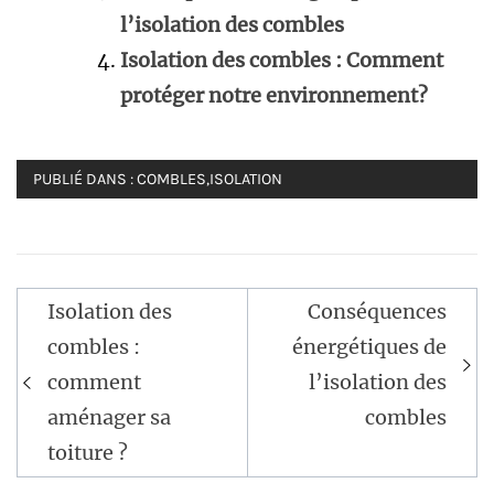
l’isolation des combles
Isolation des combles : Comment
protéger notre environnement?
PUBLIÉ DANS :
COMBLES
,
ISOLATION
Navigation
Isolation des
Conséquences
de
combles :
énergétiques de
l’article
comment
l’isolation des
aménager sa
combles
toiture ?