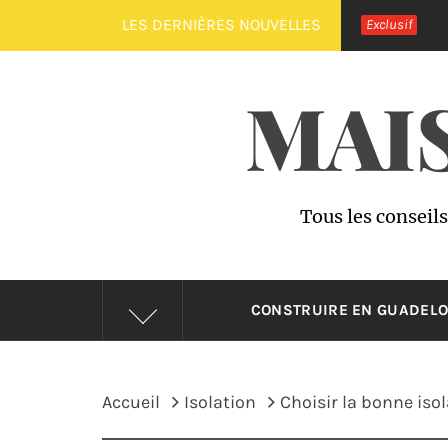
Passer
LES DERNIÈRES NOUVELLES
Exclusif
au
contenu
MAI
Tous les conseil
CONSTRUIRE EN GUADEL
Accueil
Isolation
Choisir la bonne iso