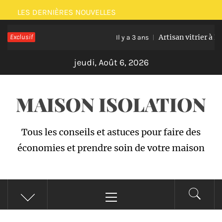
Passer
LES DERNIÈRES NOUVELLES
au
Exclusif
Artisan vitrier à Bruxe
contenu
Il y a 3 ans
jeudi, Août 6, 2026
MAISON ISOLATION
Tous les conseils et astuces pour faire des
économies et prendre soin de votre maison
Menu
principal