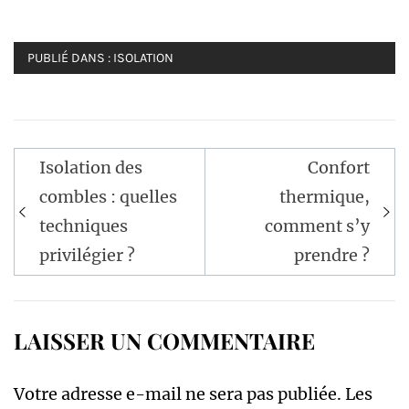
PUBLIÉ DANS :
ISOLATION
Navigation
Isolation des
Confort
de
combles : quelles
thermique,
l’article
techniques
comment s’y
privilégier ?
prendre ?
LAISSER UN COMMENTAIRE
Votre adresse e-mail ne sera pas publiée.
Les